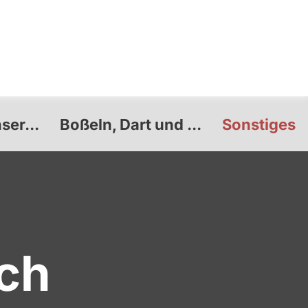
ser...
Boßeln, Dart und ...
Sonstiges
ch