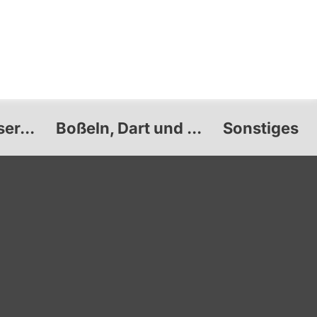
er...
Boßeln, Dart und ...
Sonstiges