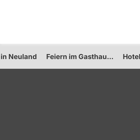
 in Neuland
Feiern im Gasthau...
Hote